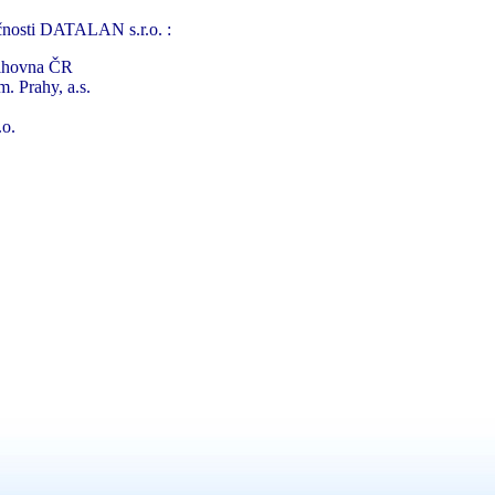
čnosti DATALAN s.r.o. :
nihovna ČR
m. Prahy, a.s.
.o.