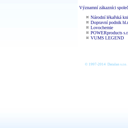
Významní zákazníci spole
Národní lékařská k
Dopravní podnik hl.
Lovochemie
POWERproducts s.r
VUMS LEGEND
© 1997-2014
Datalan s.r.o.