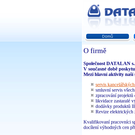
O firmě
Společnost DATALAN s.r.o
V současné době poskytuj
Mezi hlavní aktivity naší
servis kancelářských
smluvní servis všech
zpracování projektů d
likvidace zastaralé 
dodávky produktů IB
Revize elektrických
Kvalifikovaní pracovníci 
docílení výhodných cen při