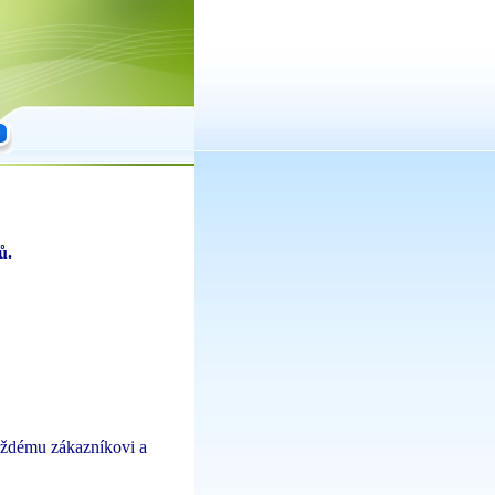
ů.
aždému zákazníkovi a