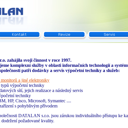
. zahájila svoji činnost v roce 1997.
eme komplexní služby v oblasti informačních technologií a systém
 společnosti patří dodávky a servis výpočetní techniky a služeb:
 monitorů a jiné elektroniky
 typů výpočetní techniky
atových sítí, jejich realizace a následný servis
výpočetní techniky
M, HP, Cisco, Microsoft, Symantec ....
 zařízení s pohyblivým přívodem
společnosti DATALAN s.r.o. jsou zárukou individuálního přístupu ke k
 dodržení požadované kvality.